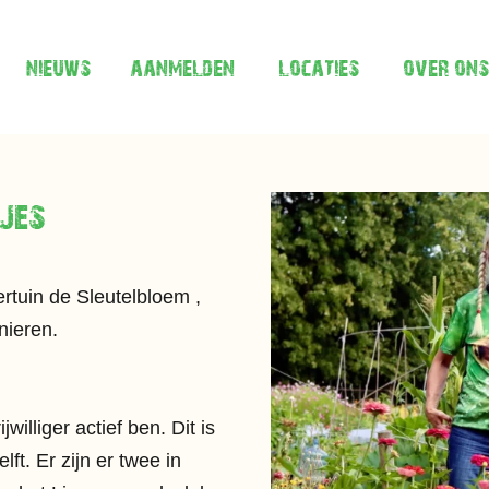
nieuws
aanmelden
locaties
over ons
jes
dertuin de
Sleutelbloem
,
nieren.
ijwilliger actief ben. Dit is
elft. Er zijn er twee in