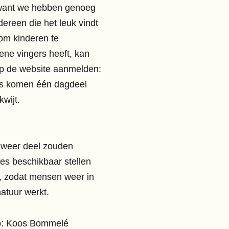
, want we hebben genoeg
ereen die het leuk vindt
 om kinderen te
ene vingers heeft, kan
op de website aanmelden:
ers komen één dagdeel
kwijt.
t weer deel zouden
ies beschikbaar stellen
n, zodat mensen weer in
atuur werkt.
oto: Koos Bommelé