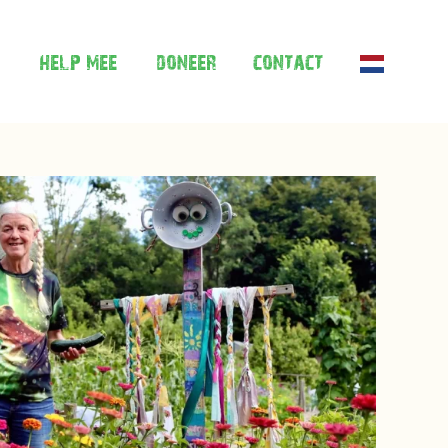
help mee
doneer
contact