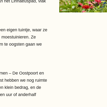
an het Linnaeuspad, vlak
een eigen tuintje, waar ze
n moestuinieren. Ze
s om te oogsten gaan we
komen – De Oostpoort en
st hebben we nog ruimte
en klein bedrag, en de
en uur of anderhalf