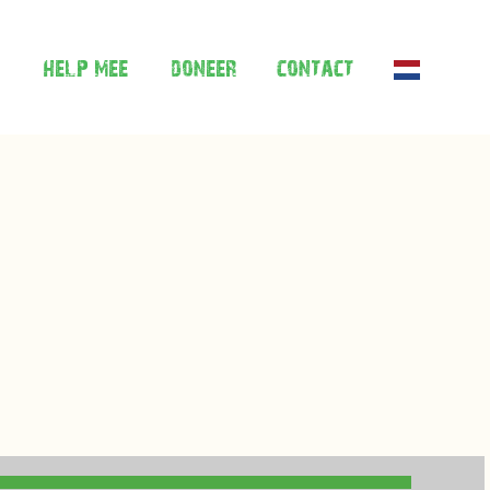
help mee
doneer
contact