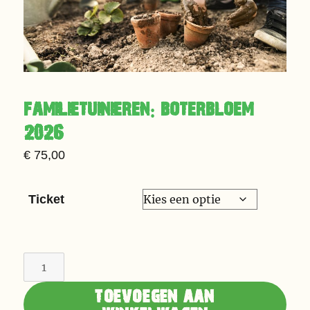
familietuinieren:
boterbloem
2026
€
75,00
Ticket
Familietuinieren:
Boterbloem
toevoegen aan
2026