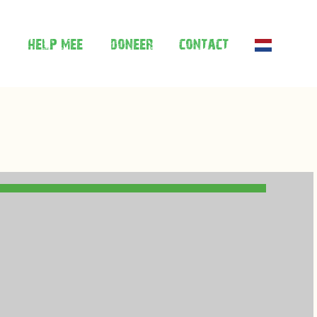
help mee
doneer
contact